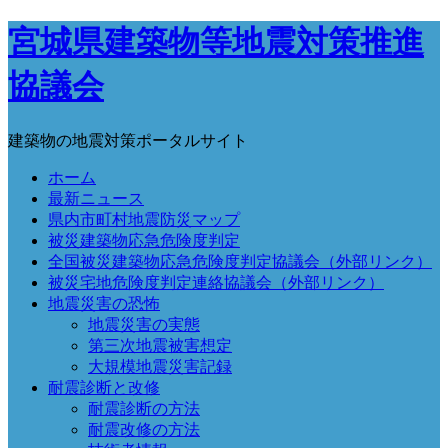
宮城県建築物等地震対策推進
協議会
建築物の地震対策ポータルサイト
ホーム
最新ニュース
県内市町村地震防災マップ
被災建築物応急危険度判定
全国被災建築物応急危険度判定協議会（外部リンク）
被災宅地危険度判定連絡協議会（外部リンク）
地震災害の恐怖
地震災害の実態
第三次地震被害想定
大規模地震災害記録
耐震診断と改修
耐震診断の方法
耐震改修の方法