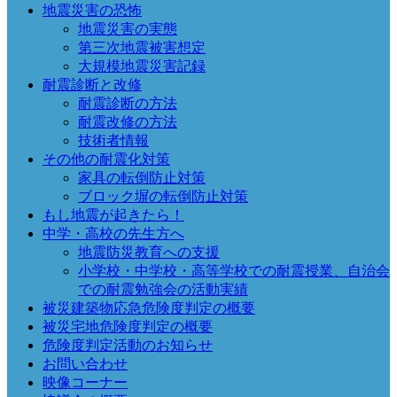
地震災害の恐怖
地震災害の実態
第三次地震被害想定
大規模地震災害記録
耐震診断と改修
耐震診断の方法
耐震改修の方法
技術者情報
その他の耐震化対策
家具の転倒防止対策
ブロック塀の転倒防止対策
もし地震が起きたら！
中学・高校の先生方へ
地震防災教育への支援
小学校・中学校・高等学校での耐震授業、自治会
での耐震勉強会の活動実績
被災建築物応急危険度判定の概要
被災宅地危険度判定の概要
危険度判定活動のお知らせ
お問い合わせ
映像コーナー